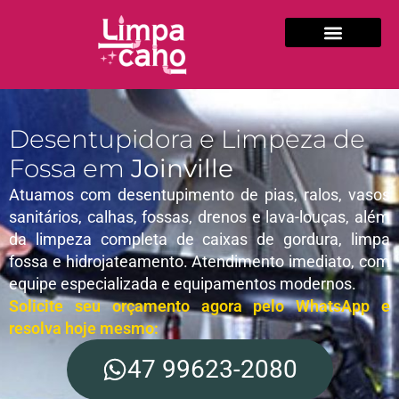
Desentupidora e Limpeza de
Fossa em
Joinville
Atuamos com desentupimento de pias, ralos, vasos
sanitários, calhas, fossas, drenos e lava-louças, além
da limpeza completa de caixas de gordura, limpa
fossa e hidrojateamento. Atendimento imediato, com
equipe especializada e equipamentos modernos.
Solicite seu orçamento agora pelo WhatsApp e
resolva hoje mesmo:
47 99623-2080