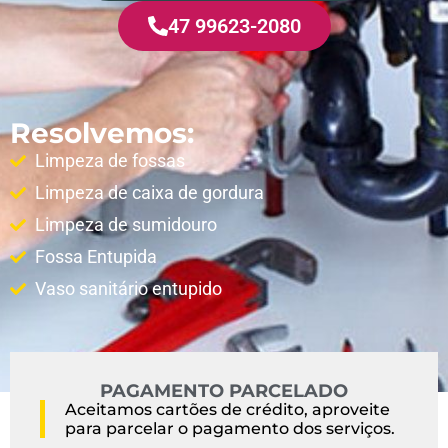
47 99623-2080
Resolvemos:
Limpeza de fossas
Limpeza de caixa de gordura
Limpeza de sumidouro
Fossa Entupida
Vaso sanitário entupido
PAGAMENTO PARCELADO
Aceitamos cartões de crédito, aproveite
para parcelar o pagamento dos serviços.