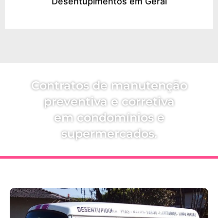
Desentupimentos em Geral
Contratos de manutenção
preventiva e corretiva
em condomínios e
supermercados.